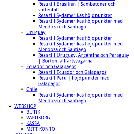
Resa till Brasilien | Sambatoner och
vattenfall
Resa till Sydamerikas höjdpunkter
Resa till Sydamerikas höjdpunkter med
Mendoza och Santiago
Uruguay
Resa till Sydamerikas höjdpunkter
Resa till Sydamerikas höjdpunkter med
Mendoza och Santiago
Resa till Uruguay, Argentina och Paraguay
| Bortom allfartsvägarna
Ecuador och Galapagos
Resa till Ecuador och Galapagos
Resa till Peru | höjdpunkter med
Galapagos
Chile
Resa till Sydamerikas höjdpunkter med
Mendoza och Santiago
WEBSHOP
BUTIK
VARUKORG
KASSA
MITT KONTO