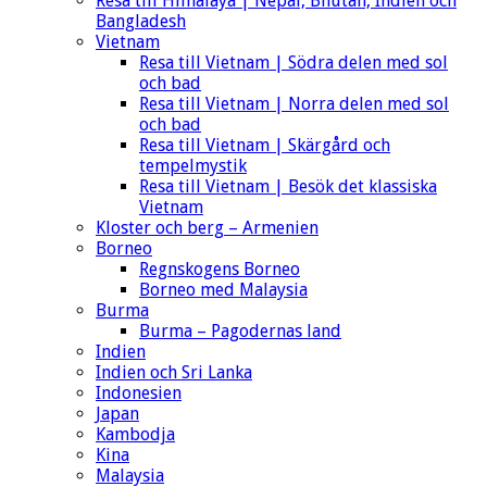
Resa till Himalaya | Nepal, Bhutan, Indien och
Bangladesh
Vietnam
Resa till Vietnam | Södra delen med sol
och bad
Resa till Vietnam | Norra delen med sol
och bad
Resa till Vietnam | Skärgård och
tempelmystik
Resa till Vietnam | Besök det klassiska
Vietnam
Kloster och berg – Armenien
Borneo
Regnskogens Borneo
Borneo med Malaysia
Burma
Burma – Pagodernas land
Indien
Indien och Sri Lanka
Indonesien
Japan
Kambodja
Kina
Malaysia