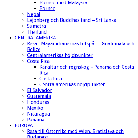
Borneo med Malaysia
Borneo
Nepal
Lejonberg och Buddhas tand – Sri Lanka
Sumatra
Thailand
CENTRALAMERIKA
Resa i Mayaindianernas fotspår | Guatemala och
Belize
Centralamerikas höjdpunkter
Costa Rica
Kanaltur och regnskog – Panama och Costa
Rica
Costa Rica
Centralamerikas höjdpunkter
El Salvador
Guatemala
Honduras
Mexiko
Nicaragua
Panama
EUROPA
Resa till Österrike med Wien, Bratislava och
Budapest