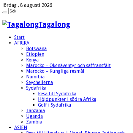
lördag , 8 augusti 2026
Tagalong
Start
AFRIKA
Botswana
Etiopien
Kenya
Marocko – Ökenäventyr och saffransfält
Marocko – Kungliga resmål
Namibia
Seychellerna
Sydafrika
Resa till Sydafrika
Höjdpunkter i södra Afrika
Golf i Sydafrika
Tanzania
Uganda
Zambia
ASIEN