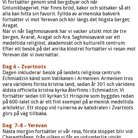
Vi fortsätter genom små bergsbyar och når
Gntunikbageriet. Här finns bröd, kakor och sötsaker så att
alla kan hitta sin favorit. Fyllda av armeniska bakverk
fortsätter vi mot Yerevan och kör längs det högsta berget;
Aragat.
När vi når Saghmosavank har vi vacker utsikt mot de tre
bergen, Ararat, Aragat och Ara. Saghmosavank var ett
medeltida religiöst, akademiskt och kulturellt centrum.
Efter ett besök på det anrika klostret fortsätter vi resan mot
Yerevan där vi övernattar.
Dag 6 – Zvartnots
Dagen inkluderar besök på landets religiösa centrum
Echmiadzin känd som Vatikanen i Armenien. Armenien tros
vara världens första kristna land, sedan år 301 och världens
äldsta officiella kristna kyrka återfinns i Echmiadzin. Vi
fortsätter sedan till kyrkan S:t Hrispine som byggdes redan
på 600-talet och är ett fint exempel på armenisk medeltida
arkitektur. Ett stopp vid ruinerna av katedralen i Zvartnots
görs på väg tillbaka.
Dag 7–8 – Yerevan
Nästa morgon fortsätter vi vår resa, första stoppet blir vid
Charentbågen, från vilken vi får en vidunderlig utsikt.