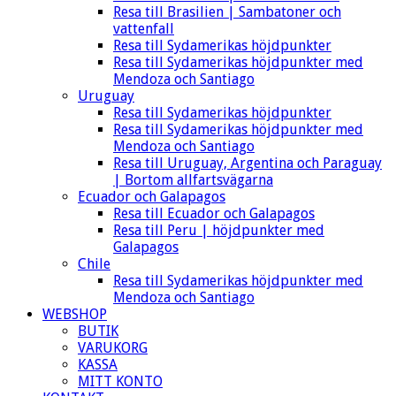
Resa till Brasilien | Sambatoner och
vattenfall
Resa till Sydamerikas höjdpunkter
Resa till Sydamerikas höjdpunkter med
Mendoza och Santiago
Uruguay
Resa till Sydamerikas höjdpunkter
Resa till Sydamerikas höjdpunkter med
Mendoza och Santiago
Resa till Uruguay, Argentina och Paraguay
| Bortom allfartsvägarna
Ecuador och Galapagos
Resa till Ecuador och Galapagos
Resa till Peru | höjdpunkter med
Galapagos
Chile
Resa till Sydamerikas höjdpunkter med
Mendoza och Santiago
WEBSHOP
BUTIK
VARUKORG
KASSA
MITT KONTO