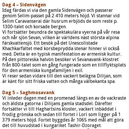
Dag 4 – Sidenvägen
Idag färdas vi via den gamla Sidenvägen och passerar
genom Selim-passet på 2 410 meters höjd. Vi stannar vid
Selim Caravanserai där husrum erbjöds de som reste p.
1300-talet och korsade bergen.
Vi fortsätter beundra de spektakulära vyerna på vår resa
och når sjön Sevan, vilken är världens näst största alpina
färskvattensjö. Ett besök på det Unescolistade
Khachkarfältet med korsbeprydda stenar hinner vi också
med. Detta är en typisk manifestation av armenisk kultur.
På den pittoreska halvön besöker vi Sevanavank-klostret
från 800-talet som en gång fungerade som en tillflyktsplats
för den armeniska kungafamiljen i exil.
Vi reser sedan vidare till den vackert belägna Dilijan, som
är känt för sitt friska vatten och många välbekanta spa.
Dag 5 – Saghmosavank
Vi inleder dagen med en promenad längs en av de vackraste
och äldsta gatorna i Dilijans gamla stadsdel. Därefter
fortsätter vi till Haghartsins kloster, vackert inbäddat i
frodig grönska och sedan till fortet i Lori som ligger på 1
379 meters höjd. Fortet byggdes år 1065 med mål att göra
det till huvudstad i kungariket Tashir-Dzoraget.