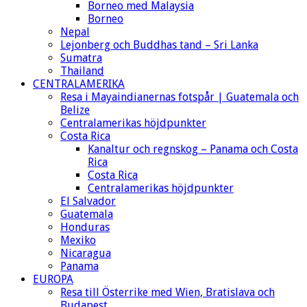
Borneo med Malaysia
Borneo
Nepal
Lejonberg och Buddhas tand – Sri Lanka
Sumatra
Thailand
CENTRALAMERIKA
Resa i Mayaindianernas fotspår | Guatemala och
Belize
Centralamerikas höjdpunkter
Costa Rica
Kanaltur och regnskog – Panama och Costa
Rica
Costa Rica
Centralamerikas höjdpunkter
El Salvador
Guatemala
Honduras
Mexiko
Nicaragua
Panama
EUROPA
Resa till Österrike med Wien, Bratislava och
Budapest