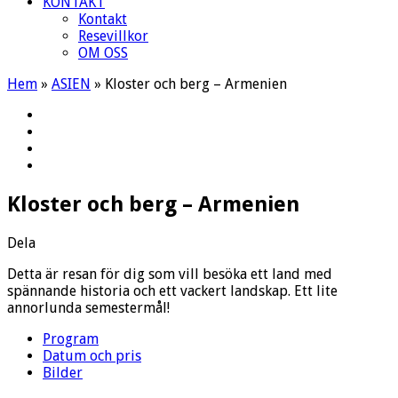
KONTAKT
Kontakt
Resevillkor
OM OSS
Hem
»
ASIEN
»
Kloster och berg – Armenien
Kloster och berg – Armenien
Dela
Detta är resan för dig som vill besöka ett land med
spännande historia och ett vackert landskap. Ett lite
annorlunda semestermål!
Program
Datum och pris
Bilder