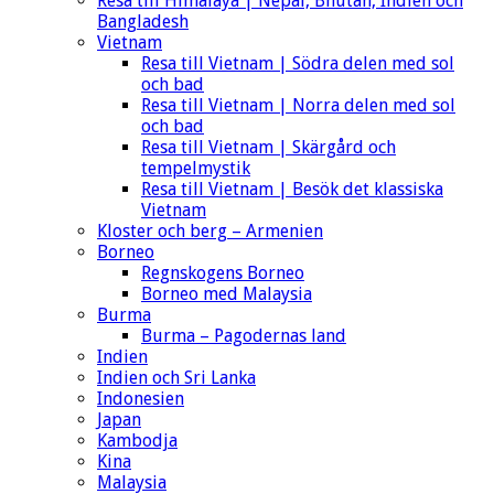
Resa till Himalaya | Nepal, Bhutan, Indien och
Bangladesh
Vietnam
Resa till Vietnam | Södra delen med sol
och bad
Resa till Vietnam | Norra delen med sol
och bad
Resa till Vietnam | Skärgård och
tempelmystik
Resa till Vietnam | Besök det klassiska
Vietnam
Kloster och berg – Armenien
Borneo
Regnskogens Borneo
Borneo med Malaysia
Burma
Burma – Pagodernas land
Indien
Indien och Sri Lanka
Indonesien
Japan
Kambodja
Kina
Malaysia