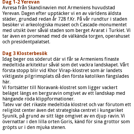
Dag 1-2 Yerevan
Avresa från Skandinavien mot Armeniens huvudstad
Yerevan. Dagen efter upptäcker vi en av världens äldsta
städer, grundad redan år 728 f.Kr. På vår rundtur i staden
besöker vi arkeologiska museet och Cascade-monumentet
med utsikt över såväl staden som berget Ararat i Turkiet. Vi
tar även en promenad med de välkända torgen, operahuset
och presidentpalatset.
Dag 3 Klosterbesök
Idag beger oss söderut där vi får se Armeniens finaste
medeltida arkitektur såväl som det vackra landskapet. Vårt
första stopp blir vid Khor Virap-klostret som är landets
viktigaste pilgrimsplats då den första katoliken fängslades
här.
Vi fortsätter till Noravank-klostret som ligger vackert
beläget längs en bergsravin omgivet av ett landskap med
hängande röda klippformationer.
Tatev var det rikaste medeltida klostret och var förutom ett
religiöst center även det strategiska centret i kungariket
Syunik, på grund av sitt läge omgivet av en djup ravin. Vi
övernattar i den lilla orten Goris, känd för sina grottor som
gröpts ur i den mjuka stenen.